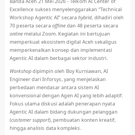
Banda Aceh 21 Mei 2026 - Telkom AI Center of
Excellence sukses menyelenggarakan “Technical
Workshop Agentic AI” secara
hybrid
, dihadiri oleh
70 peserta secara
offline
dan 48 peserta secara
online
melalui Zoom. Kegiatan ini bertujuan
memperkuat ekosistem digital Aceh sekaligus
memperkenalkan konsep dan implementasi
Agentic AI dalam berbagai sektor industri.
Workshop
dipimpin oleh Boy Kurniawan, AI
Engineer dari Inforsys, yang menjelaskan
perbedaan mendasar antara sistem AI
konvensional dengan Agen AI yang lebih adaptif.
Fokus utama diskusi adalah penerapan nyata
Agentic AI dalam bidang dukungan pelanggan
(
customer support
), pembuatan konten kreatif,
hingga analisis data kompleks.