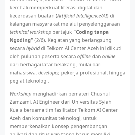
kembali memperkuat literasi digital dan
kecerdasan buatan (
Artificial Intelligence/AI
) di
kalangan masyarakat melalui penyelenggaraan
technical workshop
bertajuk
"Coding tanpa
Ngoding"
(2/6). Kegiatan yang berlangsung
secara
hybrid
di Telkom AI Center Aceh ini diikuti
oleh puluhan peserta secara
offline
dan
online
dari berbagai latar belakang, mulai dari
mahasiswa,
developer,
pekerja profesional, hingga
pegiat teknologi.
Workshop
menghadirkan pemateri Chusnul
Zamzami, AI Engineer dari Universitas Syiah
Kuala bersama tim fasilitator Telkom AI Center
Aceh dan komunitas teknologi, untuk
memperkenalkan konsep pengembangan
aplikasi dan situs
web
tanpa harus memiliki