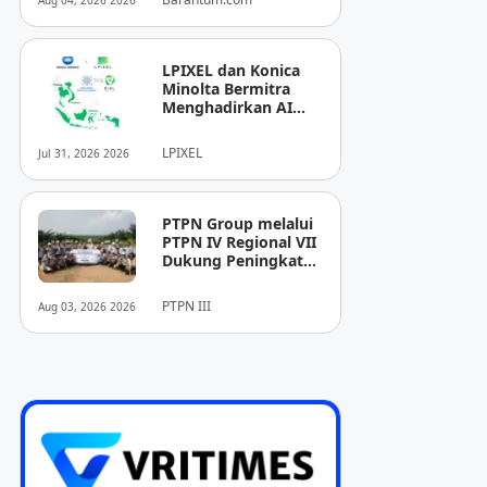
Aug 04, 2026 2026
LPIXEL dan Konica
Minolta Bermitra
Menghadirkan AI
Pendukung
Diagnosis Berbasis
LPIXEL
Jul 31, 2026 2026
Pencitraan Medis
“EIRL” di ASEAN
PTPN Group melalui
PTPN IV Regional VII
Dukung Peningkatan
Kompetensi
Aparatur
PTPN III
Aug 03, 2026 2026
Perkebunan Lewat
Pelatihan Avenza
Maps di Way Kanan