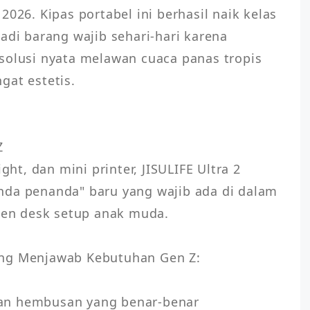
026. Kipas portabel ini berhasil naik kelas 
adi barang wajib sehari-hari karena 
solusi nyata melawan cuaca panas tropis 
at estetis.



ght, dan mini printer, JISULIFE Ultra 2 
nda penanda" baru yang wajib ada di dalam 
ten desk setup anak muda.

ng Menjawab Kebutuhan Gen Z:

an hembusan yang benar-benar 