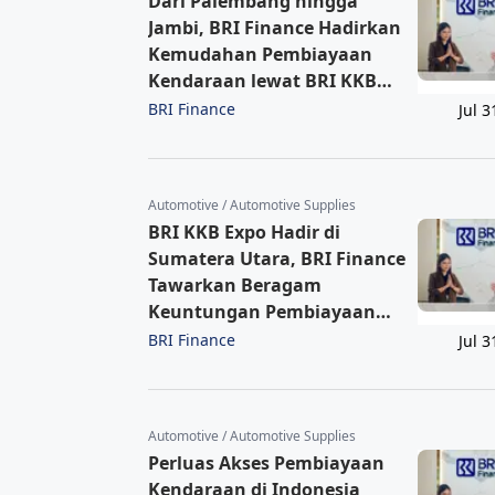
Dari Palembang hingga
Jambi, BRI Finance Hadirkan
Kemudahan Pembiayaan
Kendaraan lewat BRI KKB
Expo
BRI Finance
Jul 3
Automotive / Automotive Supplies
BRI KKB Expo Hadir di
Sumatera Utara, BRI Finance
Tawarkan Beragam
Keuntungan Pembiayaan
Kendaraan
BRI Finance
Jul 3
Automotive / Automotive Supplies
Perluas Akses Pembiayaan
Kendaraan di Indonesia