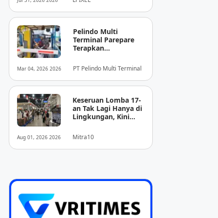
Jul 31, 2026 2026
Pencitraan Medis
“EIRL” di ASEAN
Pelindo Multi
Terminal Parepare
Terapkan
Pembayaran
Nontunai di Pintu
PT Pelindo Multi Terminal
Mar 04, 2026 2026
Masuk Pelabuhan
Nusantara
Keseruan Lomba 17-
an Tak Lagi Hanya di
Lingkungan, Kini
Juga Hadir Saat
Berbelanja
Mitra10
Aug 01, 2026 2026