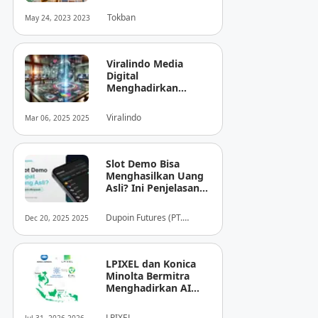
Tokban
May 24, 2023 2023
Viralindo Media
Digital
Menghadirkan
Inovasi Baru dalam
Dunia Media Digital
Viralindo
Mar 06, 2025 2025
Indonesia
Slot Demo Bisa
Menghasilkan Uang
Asli? Ini Penjelasan
dari Dupoin
Dupoin Futures (PT.
Dec 20, 2025 2025
Dupoin Futures Indonesia)
LPIXEL dan Konica
Minolta Bermitra
Menghadirkan AI
Pendukung
Diagnosis Berbasis
LPIXEL