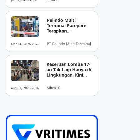
Jul 31, 2026 2026
Pencitraan Medis
“EIRL” di ASEAN
Pelindo Multi
Terminal Parepare
Terapkan
Pembayaran
Nontunai di Pintu
PT Pelindo Multi Terminal
Mar 04, 2026 2026
Masuk Pelabuhan
Nusantara
Keseruan Lomba 17-
an Tak Lagi Hanya di
Lingkungan, Kini
Juga Hadir Saat
Berbelanja
Mitra10
Aug 01, 2026 2026