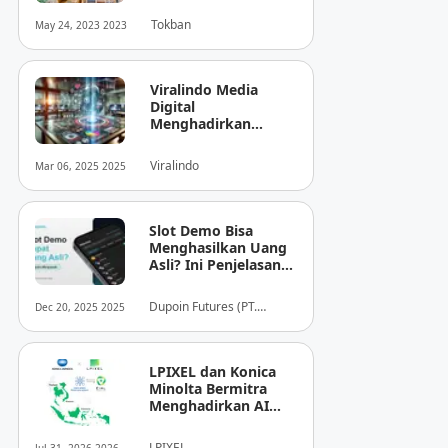
Tokban
May 24, 2023 2023
Viralindo Media
Digital
Menghadirkan
Inovasi Baru dalam
Dunia Media Digital
Viralindo
Mar 06, 2025 2025
Indonesia
Slot Demo Bisa
Menghasilkan Uang
Asli? Ini Penjelasan
dari Dupoin
Dupoin Futures (PT.
Dec 20, 2025 2025
Dupoin Futures Indonesia)
LPIXEL dan Konica
Minolta Bermitra
Menghadirkan AI
Pendukung
Diagnosis Berbasis
LPIXEL