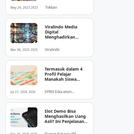
Tokban
May 24, 2023 2023
Viralindo Media
Digital
Menghadirkan
Inovasi Baru dalam
Dunia Media Digital
Viralindo
Mar 06, 2025 2025
Indonesia
Termasuk dalam 4
Profil Pelajar
Manakah Siswa
Anda? Mengungkap
Perilaku
SPRIX Education
Jul 27, 2026 2026
Tersembunyi Saat
Foundation
Ujian Melalui Data
Digital
Slot Demo Bisa
Menghasilkan Uang
Asli? Ini Penjelasan
dari Dupoin
Dupoin Futures (PT.