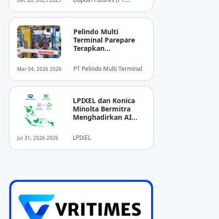
Dec 20, 2025 2025
Dupoin Futures Indonesia)
Pelindo Multi
Terminal Parepare
Terapkan
Pembayaran
Nontunai di Pintu
PT Pelindo Multi Terminal
Mar 04, 2026 2026
Masuk Pelabuhan
Nusantara
LPIXEL dan Konica
Minolta Bermitra
Menghadirkan AI
Pendukung
Diagnosis Berbasis
LPIXEL
Jul 31, 2026 2026
Pencitraan Medis
“EIRL” di ASEAN