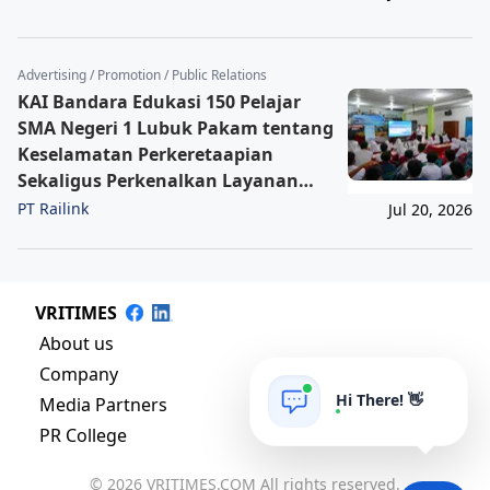
Advertising / Promotion / Public Relations
KAI Bandara Edukasi 150 Pelajar
SMA Negeri 1 Lubuk Pakam tentang
Keselamatan Perkeretaapian
Sekaligus Perkenalkan Layanan
Baru
PT Railink
Jul 20, 2026
VRITIMES
About us
Company
Hi There! 👋
Media Partners
PR College
© 2026 VRITIMES.COM All rights reserved.