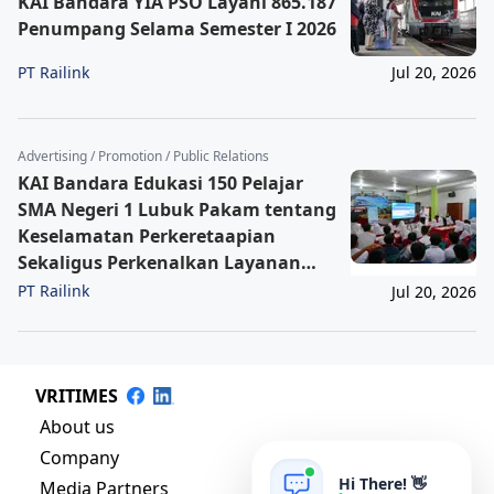
KAI Bandara YIA PSO Layani 865.187
Penumpang Selama Semester I 2026
PT Railink
Jul 20, 2026
Advertising / Promotion / Public Relations
KAI Bandara Edukasi 150 Pelajar
SMA Negeri 1 Lubuk Pakam tentang
Keselamatan Perkeretaapian
Sekaligus Perkenalkan Layanan
Baru
PT Railink
Jul 20, 2026
VRITIMES
About us
Company
Hi There! 👋
Media Partners