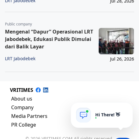
LRT Jabodebek
Jul 28, 2026
Public company
Mengenal “Dapur” Operasional LRT
Jabodebek, Edukasi Publik Dimulai
dari Balik Layar
LRT Jabodebek
Jul 26, 2026
VRITIMES
About us
Company
Hi There! 👋
Media Partners
PR College
© 2026 VRITIMES.COM All rights reserved.