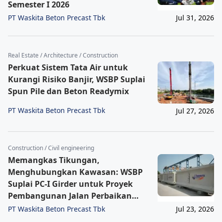
Semester I 2026
PT Waskita Beton Precast Tbk
Jul 31, 2026
Real Estate / Architecture / Construction
Perkuat Sistem Tata Air untuk
Kurangi Risiko Banjir, WSBP Suplai
Spun Pile dan Beton Readymix
PT Waskita Beton Precast Tbk
Jul 27, 2026
Construction / Civil engineering
Memangkas Tikungan,
Menghubungkan Kawasan: WSBP
Suplai PC-I Girder untuk Proyek
Pembangunan Jalan Perbaikan
Singaraja–Mengwitani
PT Waskita Beton Precast Tbk
Jul 23, 2026