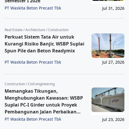
Semester I 2026
PT Waskita Beton Precast Tbk
Jul 31, 2026
Real Estate / Architecture / Construction
Perkuat Sistem Tata Air untuk
Kurangi Risiko Banjir, WSBP Suplai
Spun Pile dan Beton Readymix
PT Waskita Beton Precast Tbk
Jul 27, 2026
Construction / Civil engineering
Memangkas Tikungan,
Menghubungkan Kawasan: WSBP
Suplai PC-I Girder untuk Proyek
Pembangunan Jalan Perbaikan
Singaraja–Mengwitani
PT Waskita Beton Precast Tbk
Jul 23, 2026