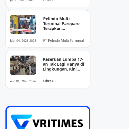
Jul 31, 2026 2026
Pencitraan Medis
“EIRL” di ASEAN
Pelindo Multi
Terminal Parepare
Terapkan
Pembayaran
Nontunai di Pintu
PT Pelindo Multi Terminal
Mar 04, 2026 2026
Masuk Pelabuhan
Nusantara
Keseruan Lomba 17-
an Tak Lagi Hanya di
Lingkungan, Kini
Juga Hadir Saat
Berbelanja
Mitra10
Aug 01, 2026 2026