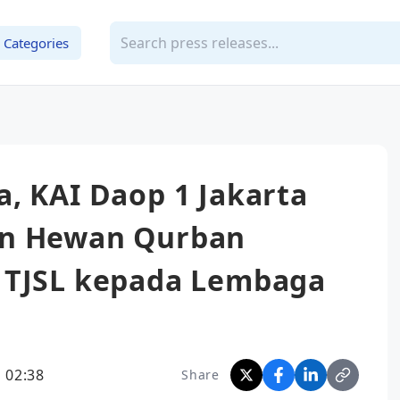
Categories
, KAI Daop 1 Jakarta
an Hewan Qurban
 TJSL kepada Lembaga
 02:38
Share