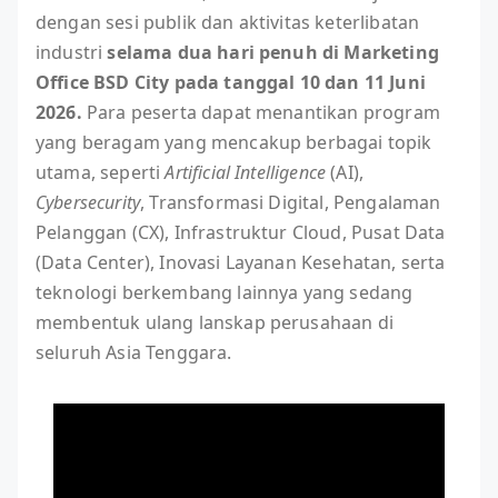
dengan sesi publik dan aktivitas keterlibatan
industri
selama dua hari penuh di Marketing
Office BSD City pada tanggal 10 dan 11 Juni
2026.
Para peserta dapat menantikan program
yang beragam yang mencakup berbagai topik
utama, seperti
Artificial Intelligence
(AI),
Cybersecurity
, Transformasi Digital, Pengalaman
Pelanggan (CX), Infrastruktur Cloud, Pusat Data
(Data Center), Inovasi Layanan Kesehatan, serta
teknologi berkembang lainnya yang sedang
membentuk ulang lanskap perusahaan di
seluruh Asia Tenggara.