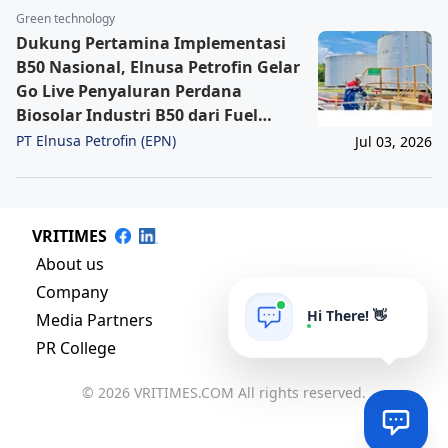
Green technology
Dukung Pertamina Implementasi
B50 Nasional, Elnusa Petrofin Gelar
Go Live Penyaluran Perdana
Biosolar Industri B50 dari Fuel
Terminal IBT Pulau Laut
PT Elnusa Petrofin (EPN)
Jul 03, 2026
VRITIMES
About us
Company
Hi There! 👋
Media Partners
PR College
© 2026 VRITIMES.COM All rights reserved.