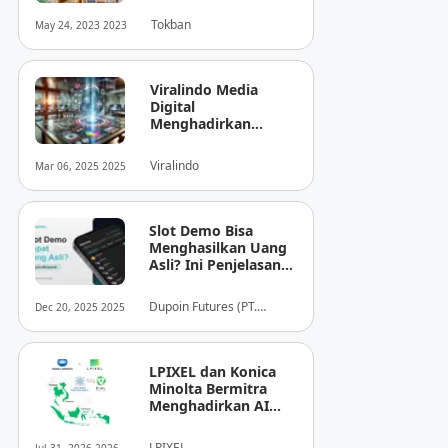
Tokban
May 24, 2023 2023
Viralindo Media
Digital
Menghadirkan
Inovasi Baru dalam
Dunia Media Digital
Viralindo
Mar 06, 2025 2025
Indonesia
Slot Demo Bisa
Menghasilkan Uang
Asli? Ini Penjelasan
dari Dupoin
Dupoin Futures (PT.
Dec 20, 2025 2025
Dupoin Futures Indonesia)
LPIXEL dan Konica
Minolta Bermitra
Menghadirkan AI
Pendukung
Diagnosis Berbasis
LPIXEL