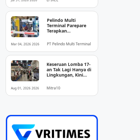
Jul 31, 2026 2026
Pencitraan Medis
“EIRL” di ASEAN
Pelindo Multi
Terminal Parepare
Terapkan
Pembayaran
Nontunai di Pintu
PT Pelindo Multi Terminal
Mar 04, 2026 2026
Masuk Pelabuhan
Nusantara
Keseruan Lomba 17-
an Tak Lagi Hanya di
Lingkungan, Kini
Juga Hadir Saat
Berbelanja
Mitra10
Aug 01, 2026 2026