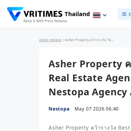
Thailand
C
Raise It With Press Release
press release
/ Asher Property คว้ารางวัล "Best Luxury Real Estate Agency - Bangkok" จากงาน Nestopa Agency Awards 2026
Asher Property ค
Real Estate Agen
Nestopa Agency 
Nestopa
May 07 2026 06:40
Asher Property คว้ารางวัล Bes