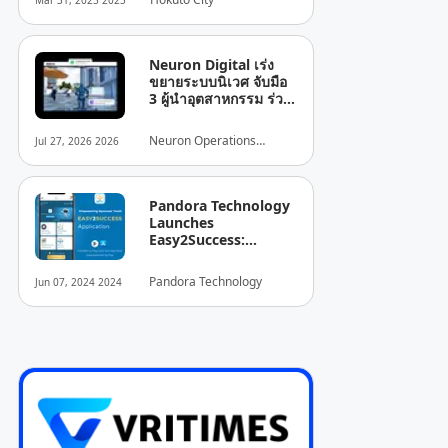
Mar 31, 2025 2025
เสน่ห์ของเมืองโฮคุโตะ
จังหวัดยามานาชิ เมืองที่
สามารถมองเห็นภูเขาไฟ
ฟูจิและเทือกเขายัตสึกา
Neuron Digital เร่ง
ทาเกะ
ขยายระบบนิเวศ จับมือ
3 ผู้นำอุตสาหกรรม ร่วม
สร้างห่วงโซ่คุณค่า
“ปัญญาประดิษฐ์สำหรับ
Neuron Operations
Jul 27, 2026 2026
พื้นที่อาคาร” (Building
Limited
Space Intelligence)
ครอบคลุมทั่วประเทศจีน
Pandora Technology
Launches
Easy2Success:
Myanmar's First AI-
Integrated Youth
Pandora Technology
Jun 07, 2024 2024
Empowerment App