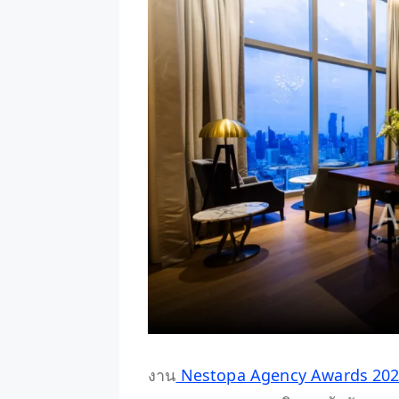
งาน
Nestopa Agency Awards 20