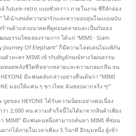
ตล์ future-retro แบบชั่วคราว ภายในงาน ซีรีส์กล่อง
op” ได้นำเสน่ห์ความน่ารักและความอบอุ่นในแบบฉบับ
้านค้าแห่งอนาคตที่ดูผ่อนคลายและเป็นกันเอง
้อนวัฒนธรรมไทยสองรายการ ได้แก่ “MIMI · Siam
Journey Of Elephant” ก็มีความโดดเด่นไม่แพ้กัน
นตัวละคร MIMI เข้ากับสัญลักษณ์ทางวัฒนธรรม
ถ่ายทอดพลังชีวิตที่หลากหลายและความกลมกลืน จน
ธ HEYONE มีแฟนคลับกล่าวอย่างตื่นเต้นว่า “MIMI
 HEYONE มอบให้แฟน ๆ ชาวไทย ฉันชอบมากจริง ๆ!”
บูธของ HEYONE ได้รับความนิยมอย่างต่อเนื่อง
กว่า 2,000 คน ความสำเร็จนี้ไม่ได้มาจากสินค้าเพียง
มหา MIMI” มีแฟนคนหนึ่งสามารถค้นหา MIMI ที่ซ่อน
ได้ภายในเวลาเพียง 5 วินาที อีกมุมหนึ่ง ผู้เข้า