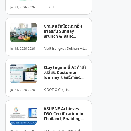
ตลาดอาเซียน
LPIXEL
Jul 31, 2026 2026
ชวนคนรักน้องหมาอิ่ม
อร่อยกับ Sunday
Brunch & Bark
ใจกลางสุขุมวิท พร้อม
บุฟเฟต์สำหรับเพื่อนซี้สี่
Aloft Bangkok Sukhumvit
Jul 15, 2026 2026
ขา
11
StayEngine ชี้ AI กำลัง
เปลี่ยน Customer
Journey ของนักท่อง
เที่ยว พร้อมเผย 5 เทรนด์
ธุรกิจที่พักไทย
K DOT O Co.,Ltd.
Jul 21, 2026 2026
ASUENE Achieves
TGO Certification in
Thailand, Enabling
TGO-Compliant
Carbon Accounting,
ASUENE APAC Pte. Ltd.