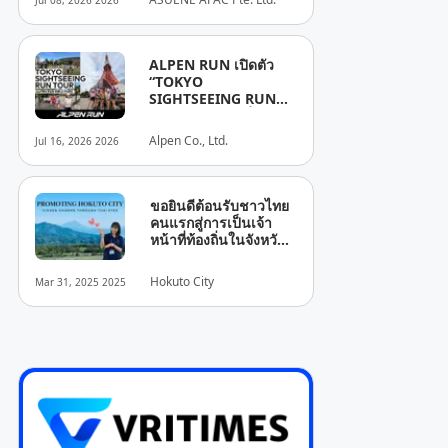
Jul 08, 2026 2026
Reporting, and
Sustainability
Disclosure
ALPEN RUN เปิดตัว
“TOKYO
SIGHTSEEING RUN
TOUR” ชวนนักวิ่งและ
นักท่องเที่ยววิ่งชมแลนด์
Alpen Co., Ltd.
Jul 16, 2026 2026
มาร์กดังของกรุงโตเกียว
ไปกับไกด์ 4 และ 6
สิงหาคมนี้
ขอยินดีต้อนรับชาวไทย
คนแรกสู่การเป็นเจ้า
หน้าที่ท้องถิ่นในจังหวัด
ยามานาชิ! HOKUTO
SAWADEE KA!! สัมผัส
Hokuto City
Mar 31, 2025 2025
เสน่ห์ของเมืองโฮคุโตะ
จังหวัดยามานาชิ เมืองที่
สามารถมองเห็นภูเขาไฟ
ฟูจิและเทือกเขายัตสึกา
ทาเกะ