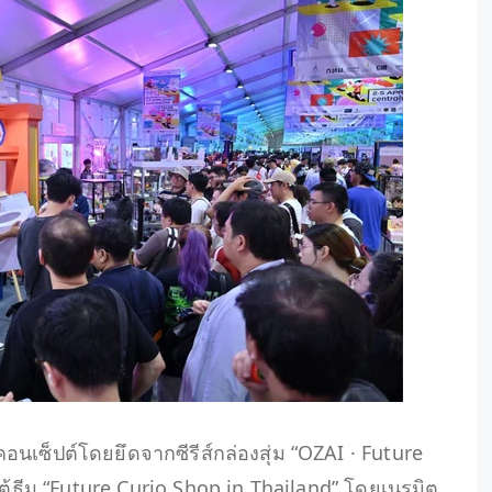
นเซ็ปต์โดยยึดจากซีรีส์กล่องสุ่ม “OZAI · Future
ใต้ธีม “Future Curio Shop in Thailand” โดยเนรมิต