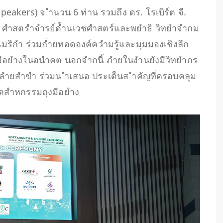
eakers) จ ำนวน 6 ท่าน รวมถึง ดร. โรเบิร์ต จี.
n) ศำสตรำจำรย์ด้ำนเวชศำสตร์และพยำธิ วิทยำจำกม
เมริกำ ร่วมถ่ำยทอดองค์ควำมรู้และมุมมองเชิงลึก
งมือยำงในอนำคต นอกจำกนี้ ภำยในงำนยังมีวิทยำกร
หลำยสำขำ ร่วมน ำเสนอ ประเด็นส ำคัญที่ครอบคลุม
ุตสำหกรรมถุงมือยำง