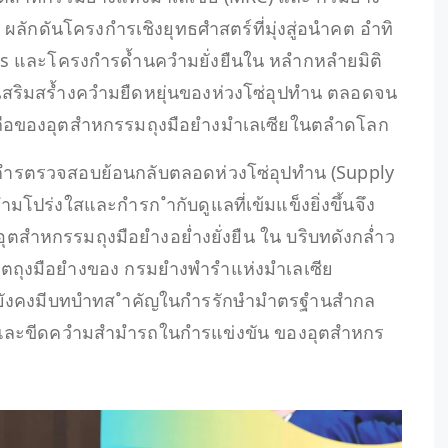
ผลักดันโครงกำรเชิงยุทธศำสตร์ที่มุ่งสู่อนำคต อำทิ
s และโครงกำรด้ำนควำมยั่งยืนใน หลำกหลำยมิติ
สริมสร้ำงควำมยืดหยุ่นของห่วงโซ่อุปทำน ตลอดจน
ื่อถือของอุตสำหกรรมถุงมือยำงมำเลเซียในตลำดโลก
องกำรตรวจสอบย้อนกลับตลอดห่วงโซ่อุปทำน (Supply
มโปร่งใสและกำรก ำกับดูแลที่เข้มแข็งยิ่งขึ้นจึง
ุตสำหกรรมถุงมือยำงอย่ำงยั่งยืน ใน บริบทดังกล่ำว
ิตถุงมือยำงของ กรมยำงพำรำแห่งมำเลเซีย
 ยังคงมีบทบำทส ำคัญในกำรรักษำมำตรฐำนสำกล
อ และขีดควำมสำมำรถในกำรแข่งขัน ของอุตสำหกร