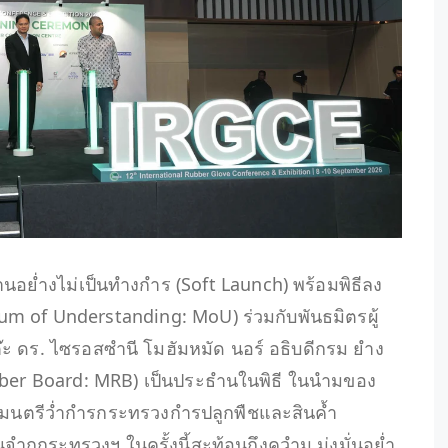
งำนอย่ำงไม่เป็นทำงกำร (Soft Launch) พร้อมพิธีลง
 of Understanding: MoU) ร่วมกับพันธมิตรผู้
๊ะ ดร. ไซรอสซำนี โมฮัมหมัด นอร์ อธิบดีกรม ยำง
bber Board: MRB) เป็นประธำนในพิธี ในนำมของ
ัฐมนตรีว่ำกำรกระทรวงกำรปลูกพืชและสินค้ำ
ำกกระทรวงฯ ในครั้งนี้สะท้อนถึงควำม มุ่งมั่นอย่ำ