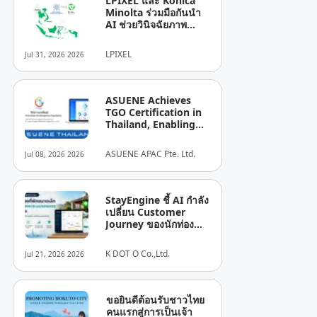
LPIXEL และ Konica
Minolta ร่วมมือกันนำ
AI ช่วยวินิจฉัยภาพ
ทางการแพทย์ “EIRL” สู่
ตลาดอาเซียน
LPIXEL
Jul 31, 2026 2026
ASUENE Achieves
TGO Certification in
Thailand, Enabling
TGO-Compliant
Carbon Accounting,
ASUENE APAC Pte. Ltd.
Jul 08, 2026 2026
Reporting, and
Sustainability
Disclosure
StayEngine ชี้ AI กำลัง
เปลี่ยน Customer
Journey ของนักท่อง
เที่ยว พร้อมเผย 5 เทรนด์
ธุรกิจที่พักไทย
K DOT O Co.,Ltd.
Jul 21, 2026 2026
ขอยินดีต้อนรับชาวไทย
คนแรกสู่การเป็นเจ้า