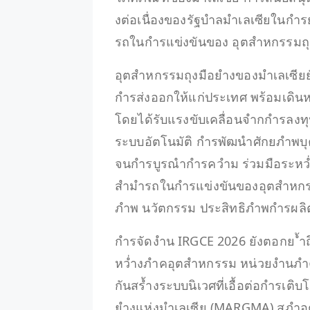
งต่อเนื่องของรัฐบำลมำเลเซียในก
รถในกำรแข่งขันของ อุตสำหกรรมถุ
อุตสำหกรรมถุงมือยำงของมำเลเซียยั
กำรส่งออกให้แก่ประเทศ พร้อมเดินหน้ำ
โดยได้รับแรงขับเคลื่อนจำกกำรลงทุ
ระบบอัตโนมัติ กำรพัฒนำศักยภำพบุค
จนกำรบูรณำกำรควำม ร่วมมือระหว่ำง
สำมำรถในกำรแข่งขันของอุตสำหกรร
ภำพ นวัตกรรม ประสิทธิภำพกำรผลิต
กำรจัดงำน IRGCE 2026 ยังตอกย ้ำถ
หว่ำงภำคอุตสำหกรรม หน่วยงำนภำครั
กันสร้ำงระบบนิเวศที่เอื้อต่อกำรเติ
ยำงแห่งมำเลเซีย (MARGMA) สภำอ