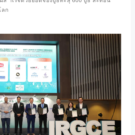
ามส าเร็จด้วยยอดจองบูธทะลุ 600 บูธ สะท้อน
โลก
