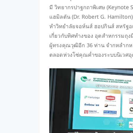
มี วิทยากรปาฐกถาพิเศษ (Keynote Sp
แฮมิลตัน (Dr. Robert G. Hamilto
หำวิทยำลัยจอห์นส์ ฮอปกินส์ สหรัฐอ
เกี่ยวกับทิศทำงของ อุตสำหกรรมถุ
ผู้ทรงคุณวุฒิอีก 36 ท่าน จำกหลำก
ตลอดห่วงโซ่คุณค่ำของระบบนิเวศอ