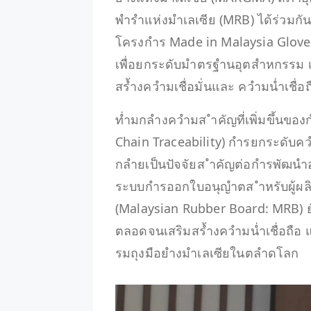
พำรำแห่งมำเลเซีย (MRB) ได้ร่วมกัน 
โครงกำร Made in Malaysia Glove
เพื่อยกระดับมำตรฐำนอุตสำหกรรม เ
สร้ำงควำมเชื่อมั่นและ ควำมน่ำเช
ท่ำมกลำงควำมส ำคัญที่เพิ่มขึ้นข
Chain Traceability) กำรยกระดับควำ
กลำยเป็นปัจจัยส ำคัญต่อกำรพัฒนำอ
ระบบกำรออกใบอนุญำตส ำหรับผู้ผล
(Malaysian Rubber Board: MRB)
ตลอดจนเสริมสร้ำงควำมน่ำเชื่อถื
รมถุงมือยำงมำเลเซียในตลำดโลก