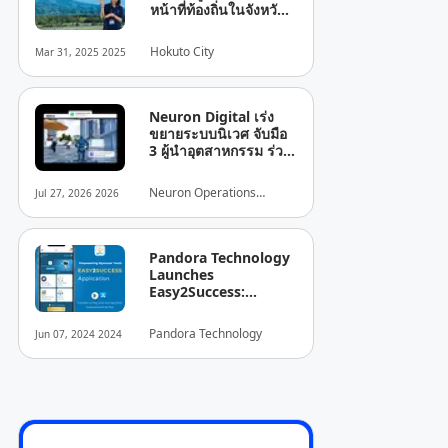
หน้าที่ท้องถิ่นในจังหวัด
ยามานาชิ! HOKUTO
SAWADEE KA!! สัมผัส
Hokuto City
Mar 31, 2025 2025
เสน่ห์ของเมืองโฮคุโตะ
จังหวัดยามานาชิ เมืองที่
สามารถมองเห็นภูเขาไฟ
ฟูจิและเทือกเขายัตสึกา
Neuron Digital เร่ง
ทาเกะ
ขยายระบบนิเวศ จับมือ
3 ผู้นำอุตสาหกรรม ร่วม
สร้างห่วงโซ่คุณค่า
“ปัญญาประดิษฐ์สำหรับ
Neuron Operations
Jul 27, 2026 2026
พื้นที่อาคาร” (Building
Limited
Space Intelligence)
ครอบคลุมทั่วประเทศจีน
Pandora Technology
Launches
Easy2Success:
Myanmar's First AI-
Integrated Youth
Pandora Technology
Jun 07, 2024 2024
Empowerment App