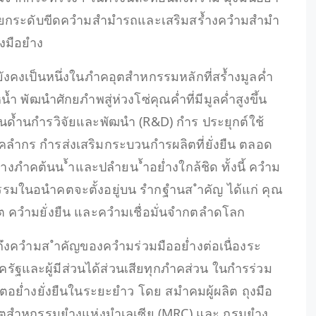
ำรยกระดับขีดควำมสำมำรถและเสริมสร้ำงควำมสำมำ
งมือยำง
งคงเป็นหนึ่งในภำคอุตสำหกรรมหลักที่สร้ำงมูลค่ำ
 พัฒนำศักยภำพสู่ห่วงโซ่คุณค่ำที่มีมูลค่ำสูงขึ้น
นด้ำนกำรวิจัยและพัฒนำ (R&D) กำร ประยุกต์ใช้
ลำกร กำรส่งเสริมกระบวนกำรผลิตที่ยั่งยืน ตลอด
ภำคต้นน ้ำและปลำยน ้ำอย่ำงใกล้ชิด ทั้งนี้ ควำม
มในอนำคตจะตั้งอยู่บน รำกฐำนส ำคัญ ได้แก่ คุณ
 ควำมยั่งยืน และควำมเชื่อมั่นจำกตลำดโลก
ึงควำมส ำคัญของควำมร่วมมืออย่ำงต่อเนื่องระ
ฐและผู้มีส่วนได้ส่วนเสียทุกภำคส่วน ในกำรร่วม
บโตอย่ำงยั่งยืนในระยะยำว โดย สมำคมผู้ผลิต ถุงมือ
ุตสำหกรรมยำงแห่งมำเลเซีย (MRC) และ กรมยำง