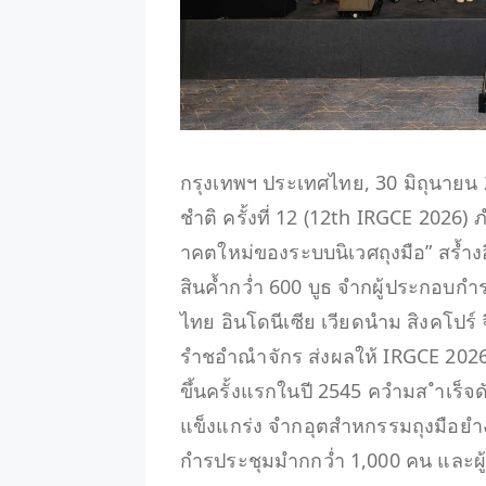
กรุงเทพฯ ประเทศไทย, 30 มิถุนาย
ชำติ ครั้งที่ 12 (12th IRGCE 202
าคตใหม่ของระบบนิเวศถุงมือ” สร้ำง
สินค้ำกว่ำ 600 บูธ จำกผู้ประกอบก
ไทย อินโดนีเซีย เวียดนำม สิงคโปร์ 
รำชอำณำจักร ส่งผลให้ IRGCE 2026 กล
ขึ้นครั้งแรกในปี 2545 ควำมส ำเร็จ
แข็งแกร่ง จำกอุตสำหกรรมถุงมือยำงท
กำรประชุมมำกกว่ำ 1,000 คน และผู