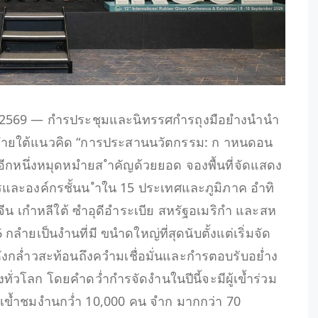
น 2569 — กำรประชุมและนิทรรศกำรถุงมือยำงนำนำ
6) ภำยใต้แนวคิด “การประสานนวัตกรรม: ก าหนดอน
อีกหนึ่งหมุดหมำยส ำคัญด้วยยอด จองพื้นที่จัดแสดง
ำรและองค์กรชั้นน ำใน 15 ประเทศและภูมิภาค อำทิ
จีน เกำหลีใต้ ซำอุดีอำระเบีย สหรัฐอเมริกำ และสห
ำยเป็นงำนที่มี ขนำดใหญ่ที่สุดนับตั้งแต่เริ่มจัด
ดังกล่ำวสะท้อนถึงควำมเชื่อมั่นและกำรตอบรับอย่ำง
ั่วโลก โดยคำดว่ำกำรจัดงำนในปีนี้จะมีผู้เข้ำร่วม
้เข้ำชมงำนกว่ำ 10,000 คน จำก มากกว่า 70