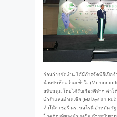
ก่อนกำรจัดงำน ได้มีกำรจัดพิธีเปิด
นำมบันทึกควำมเข้ำใจ (Memorandum
สนับสนุน โดยได้รับเกียรติจำก ดำโต
พำรำแห่งมำเลเซีย (Malaysian Ru
ดำโต๊ะ เซอรี ดร. นอไรนี อำหมัด ร
โภคภัณฑ์ของมำเลเซีย กำรสนับสนุนจ