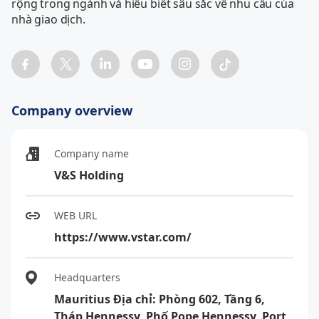
rộng trong ngành và hiểu biết sâu sắc về nhu cầu của 
Company overview
Company name
V&S Holding
WEB URL
https://www.vstar.com/
Headquarters
Mauritius Địa chỉ: Phòng 602, Tầng 6,
Tháp Hennessy, Phố Pope Hennessy, Port