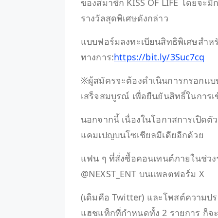
ของสมาชิก KISS OF LIFE โดยจะมีการ
รางวัลสุดพิเศษดังกล่าว
แบบฟอร์มลงทะเบียนสิทธิพิเศษสำหร
ทางการ:
https://bit.ly/3Suc7cq
※ผู้สมัครจะต้องดำเนินการกรอกแบบ
เสร็จสมบูรณ์ เพื่อยืนยันสิทธิ์ในกา
นอกจากนี้ เนื่องในโอกาสการเปิดต
แคมเปญบนโซเชียลมีเดียอีกด้วย
แฟน ๆ ที่สั่งซื้อคอนเทนต์ภายในช่ว
@NEXST_ENT บนแพลตฟอร์ม X
(เดิมคือ Twitter) และโพสต์ความปร
แฮชแท็กที่กำหนดทั้ง 2 รายการ ก็จ