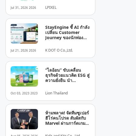
ตลาดอาเซียน
LPIXEL
Jul 31, 2026 2026
StayEngine ชี้ AI กำลัง
เปลี่ยน Customer
Journey ของนักท่อง
เที่ยว พร้อมเผย 5 เทรนด์
ธุรกิจที่พักไทย
K DOT O Co.,Ltd.
Jul 21, 2026 2026
“ไลอ้อน” ขับเคลื่อน
ธุรกิจด้วยแนวคิด ESG สู่
ความยั่งยืน นำ
เทคโนโลยีดิจิทัลสู่
กระบวนการผลิตใช้
Lion Thailand
Oct 03, 2023 2023
พลังงานอย่างมี
ประสิทธิภาพ
ห้ามพลาด! จัดทีมซูเปอร์
ฮีโร่คนโปรด สัมผัสกับ
Marvel ผ่านการ์ดเกม
ลายเส้นสุดคลาสสิก จาก
CARDFUN พร้อมกันทั่ว
Kidz and Kitz Co., Ltd.