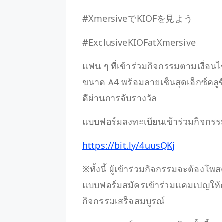
#XmersiveでKIOFを見よう
#ExclusiveKIOFatXmersive
แฟน ๆ ที่เข้าร่วมกิจกรรมตามเงื่อน
ขนาด A4 พร้อมลายเซ็นสุดเอ็กซ์คลูซ
ดีผ่านการจับรางวัล
แบบฟอร์มลงทะเบียนเข้าร่วมกิจกรร
https://bit.ly/4uusQKj
※ทั้งนี้ ผู้เข้าร่วมกิจกรรมจะต้อง
แบบฟอร์มสมัครเข้าร่วมแคมเปญให้ค
กิจกรรมเสร็จสมบูรณ์