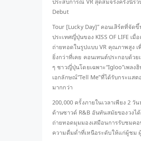
ประสบการณ์ VR สุดสมจริงครั้งนี้
Debut
Tour [Lucky Day]” คอนเสิร์ตที่จัดข
ประเทศญี่ปุ่นของ KISS OF LIFE เมื
ถ่ายทอดในรูปแบบ VR คุณภาพสูง เพ
ยิ่งกว่าที่เคย คอนเทนต์ประกอบด้วย
ๆ ชาวญี่ปุ่นโดยเฉพาะ“Igloo”เพลงฮิ
เอกลักษณ์“Tell Me”ที่ได้รับกระแส
มากกว่า
200,000 ครั้งภายในเวลาเพียง 2 วัน
ด้านซาวด์ R&B อันทันสมัยของวงได้อ
ถ่ายทอดมุมมองเสมือนการรับชมคอ
ความดื่มด่ำที่เหนือระดับให้แก่ผู้ช