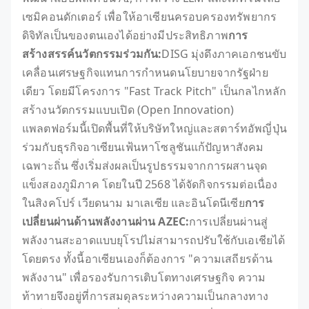
เซมิคอนดักเตอร์ เพื่อให้อาเซียนครอบครองทรัพยากร
ดิจิทัลเป็นของตนเองได้อย่างมีประสิทธิภาพ
การ
สร้างสรรค์นวัตกรรมร่วมกัน:
DISG มุ่งดึงภาคเอกชนขับ
เคลื่อนเศรษฐกิจแทนการกำหนดนโยบายจากรัฐฝ่าย
เดียว โดยมีโครงการ "Fast Track Pitch" เป็นกลไกหลัก
สร้างนวัตกรรมแบบเปิด (Open Innovation)
แพลตฟอร์มนี้เปิดพื้นที่ให้บริษัทใหญ่และสตาร์ทอัพญี่ปุ่น
ร่วมกับธุรกิจอาเซียนเฟ้นหาโซลูชันแก้ปัญหาสังคม
เฉพาะถิ่น ซึ่งเริ่มส่งผลเป็นรูปธรรมจากการผสานจุด
แข็งสองภูมิภาค โดยในปี 2568 ได้จัดกิจกรรมต่อเนื่อง
ในสิงคโปร์ เวียดนาม มาเลเซีย และอินโดนีเซีย
การ
เปลี่ยนผ่านด้านพลังงานผ่าน AZEC:
การเปลี่ยนผ่านสู่
พลังงานสะอาดแบบยุโรปไม่สามารถปรับใช้กับเอเชียได้
โดยตรง ทั้งนี้อาเซียนเองก็ต้องการ "ความเสถียรด้าน
พลังงาน" เพื่อรองรับการเติบโตทางเศรษฐกิจ ความ
ท้าทายจึงอยู่ที่การสมดุลระหว่างความเป็นกลางทาง