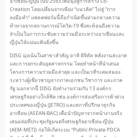
อาเซียน-ญี่ปุ่นในปี 2563 เพื่อมุ่งสู่การสร้าง Co-
Creation โดยเปลี่ยนจากเพียง “แนวคิด” ไปสู่ “การ
ลงมือทำ” แพลตฟอร์มนี้ถือกำเนิดขึ้นท่ามกลางความ
ท้าทายจากสถานการณ์โควิด-19 ซึ่งสะท้อนถึงความ
จำเป็นในการกระชับความร่วมมือระหว่างอาเซียนและ
ญี่ปุ่นให้แน่นแฟ้นยิ่งขึ้น
DISG มุ่งเน้นในสาขาสำคัญ อาทิ ดิจิทัล พลังงานสะอาด
และการยกระดับอุตสาหกรรม โดยทำหน้าที่นำเสนอ
โครงการความร่วมมือล่าสุด และเป็นเวทีระดมสมอง
ระหว่างผู้เชี่ยวชาญจากภาคเอกชน วิชาการ และภาค
รัฐ นอกจากนี้ DISG ยังทำงานร่วมกับ 13 องค์กร
เศรษฐกิจอย่างใกล้ชิด เช่น องค์การส่งเสริมการค้าต่าง
ประเทศของญี่ปุ่น (JETRO) และสภาที่ปรึกษาธุรกิจ
อาเซียน (ASEAN-BAC) เพื่อนำปัญหาจากหน้างานจริง
เสนอต่อที่ประชุมรัฐมนตรีเศรษฐกิจอาเซียน-ญี่ปุ่น
(AEM-METI) ก่อให้เกิดระบบ “Public-Private PDCA