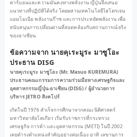
คาร์บอนและความมั่นคงทางพลังงาน ญี่ปุ่นจึงเสนอ
แนวทางที่ปฏิบัติได้จริง โดยผสานเทคโนโลยีไฮโดรเจน
แอมโมเนีย พลังงานก๊าซ และการประหยัดพลังงาน เพื่อ
สนับสนุนการเปลี่ยนผ่านที่สอดคล้องกับสถานการณ์จริง
ของอาเซียน
ข้อความจาก นายคุเระมูระ มาซูโอะ
ประธาน DISG
นายคุเระมูระ มาซูโอะ (Mr. Masuo KUREMURA)
ประธานคณะกรรมการความร่วมมือทางเศรษฐกิจและ
อุตสาหกรรมญี่ปุ่น-อาเซียน (DISG) / ผู้อำนวยการ
บริหาร JETRO สิงคโปร์
เกิดในปี 1976 สำเร็จการศึกษาจากคณะนิติศาสตร์
มหาวิทยาลัยโตเกียว เริ่มรับราชการที่กระทรวง
เศรษฐกิจ การค้า และอุตสาหกรรม (METI) ในปี 2002
เคยดำรงตำแหน่งสำคัญอย่างต่อเนื่อง อาทิ เลขานุการ