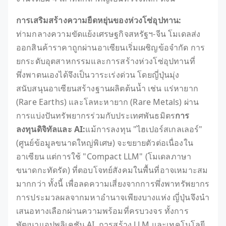
การเสริมสร้างความยืดหยุ่นของห่วงโซ่อุปทาน:
ท่ามกลางความขัดแย้งเศรษฐกิจสหรัฐฯ-จีน โมเดลส่ง
ออกสินค้าราคาถูกผ่านอาเซียนเริ่มเผชิญข้อจำกัด การ
ยกระดับอุตสาหกรรมและการสร้างห่วงโซ่อุปทานที่
พึ่งพาตนเองได้จึงเป็นวาระเร่งด่วน โดยญี่ปุ่นมุ่ง
สนับสนุนอาเซียนสร้างฐานผลิตต้นน้ำ เช่น แร่หายาก
(Rare Earths) และโลหะหายาก (Rare Metals) ผ่าน
การแบ่งปันทรัพยากรร่วมกับประเทศพันธมิตร
การ
ลงทุนดิจิทัลและ AI:
แม้การลงทุน "ไฮเปอร์สเกลเลอร์"
(ศูนย์ข้อมูลขนาดใหญ่พิเศษ) จะขยายตัวต่อเนื่องใน
อาเซียน แต่การใช้ "Compact LLM" (โมเดลภาษา
ขนาดกะทัดรัด) ที่ตอบโจทย์สังคมในพื้นที่อาจเหมาะสม
มากกว่า ทั้งนี้ เพื่อลดความเสี่ยงจากการพึ่งพาทรัพยากร
การประมวลผลจากมหาอำนาจเพียงบางแห่ง ญี่ปุ่นจึงนำ
เสนอทางเลือกผ่านความพร้อมที่ครบวงจร ทั้งการ
พัฒนาแอปพลิเคชัน AI, การสร้าง LLM และเทคโนโลยี