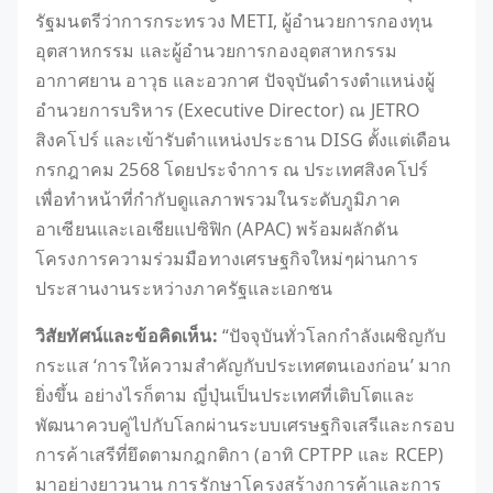
รัฐมนตรีว่าการกระทรวง METI, ผู้อำนวยการกองทุน
อุตสาหกรรม และผู้อำนวยการกองอุตสาหกรรม
อากาศยาน อาวุธ และอวกาศ ปัจจุบันดำรงตำแหน่งผู้
อำนวยการบริหาร (Executive Director) ณ JETRO
สิงคโปร์ และเข้ารับตำแหน่งประธาน DISG ตั้งแต่เดือน
กรกฎาคม 2568 โดยประจำการ ณ ประเทศสิงคโปร์
เพื่อทำหน้าที่กำกับดูแลภาพรวมในระดับภูมิภาค
อาเซียนและเอเชียแปซิฟิก (APAC) พร้อมผลักดัน
โครงการความร่วมมือทางเศรษฐกิจใหม่ๆผ่านการ
ประสานงานระหว่างภาครัฐและเอกชน
วิสัยทัศน์และข้อคิดเห็น:
“ปัจจุบันทั่วโลกกำลังเผชิญกับ
กระแส ‘การให้ความสำคัญกับประเทศตนเองก่อน’ มาก
ยิ่งขึ้น อย่างไรก็ตาม ญี่ปุ่นเป็นประเทศที่เติบโตและ
พัฒนาควบคู่ไปกับโลกผ่านระบบเศรษฐกิจเสรีและกรอบ
การค้าเสรีที่ยึดตามกฎกติกา (อาทิ CPTPP และ RCEP)
มาอย่างยาวนาน การรักษาโครงสร้างการค้าและการ