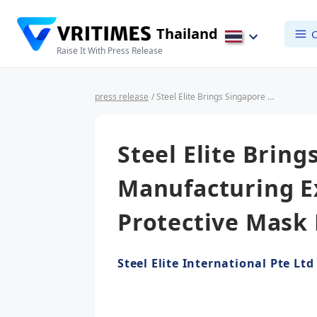
Thailand
C
Raise It With Press Release
press release
/ Steel Elite Brings Singapore Manufacturing Excellence to Vietnam’s Protective Mask Market
Steel Elite Bring
Manufacturing Ex
Protective Mask
Steel Elite International Pte Ltd