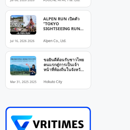
Jul 08, 2026 2026
Reporting, and
Sustainability
Disclosure
ALPEN RUN เปิดตัว
“TOKYO
SIGHTSEEING RUN
TOUR” ชวนนักวิ่งและ
นักท่องเที่ยววิ่งชมแลนด์
Alpen Co., Ltd.
Jul 16, 2026 2026
มาร์กดังของกรุงโตเกียว
ไปกับไกด์ 4 และ 6
สิงหาคมนี้
ขอยินดีต้อนรับชาวไทย
คนแรกสู่การเป็นเจ้า
หน้าที่ท้องถิ่นในจังหวัด
ยามานาชิ! HOKUTO
SAWADEE KA!! สัมผัส
Hokuto City
Mar 31, 2025 2025
เสน่ห์ของเมืองโฮคุโตะ
จังหวัดยามานาชิ เมืองที่
สามารถมองเห็นภูเขาไฟ
ฟูจิและเทือกเขายัตสึกา
ทาเกะ