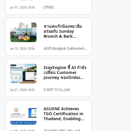
ตลาดอาเซียน
LPIXEL
Jul 31, 2026 2026
ชวนคนรักน้องหมาอิ่ม
อร่อยกับ Sunday
Brunch & Bark
ใจกลางสุขุมวิท พร้อม
บุฟเฟต์สำหรับเพื่อนซี้สี่
Aloft Bangkok Sukhumvit
Jul 15, 2026 2026
ขา
11
StayEngine ชี้ AI กำลัง
เปลี่ยน Customer
Journey ของนักท่อง
เที่ยว พร้อมเผย 5 เทรนด์
ธุรกิจที่พักไทย
K DOT O Co.,Ltd.
Jul 21, 2026 2026
ASUENE Achieves
TGO Certification in
Thailand, Enabling
TGO-Compliant
Carbon Accounting,
ASUENE APAC Pte. Ltd.