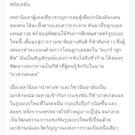
สมัยเฮอัน
เหล่านินจาผู้เคยเชี่ยวชาญการต่อสู้เพื่อปกป้องดินแดน
ของตน ได้ละทิ้งดาบและดาวกระจาย หันมาถือลูกบอล
แทนอาวุธ พร้อมอุทิศตนให้กับการฝึกฝนศาสตร์รูปแบบ
ใหม่นี้ เพื่อมุ่งสู่การรวมชาติอย่างสันติ กีฬาดังกล่าว ซึ่งผู้
เล่นจะทำคะแนนด้วยการโยนลูกบอลลงใน “ตะกร้าลูก
พีช” อันเป็นสัญลักษณ์แห่งการขับไล่สิ่งชั่วร้าย ได้ค่อยๆ
พัฒนาและกลายเป็นกีฬาที่ผู้คนรู้จักกันในนาม
“บาสเกตบอล”
เมื่อเหล่านินจานำท่วงท่าและวิชานินจาอันเป็น
เอกลักษณ์มาผสานเข้ากับการแข่งขัน กีฬาบาสเกตบอล
ในรูปแบบใหม่ที่ไม่เคยมีมาก่อนจึงถือกำเนิดขึ้น และ
ค่อยๆ หยั่งรากแพร่หลายไปทั่วหมู่เกาะญี่ปุ่น จนกลาย
เป็นวัฒนธรรมการแข่งขันรูปแบบใหม่ที่เปี่ยมด้วย
เอกลักษณ์และจิตวิญญาณแห่งการรวมเป็นหนึ่งเดียว