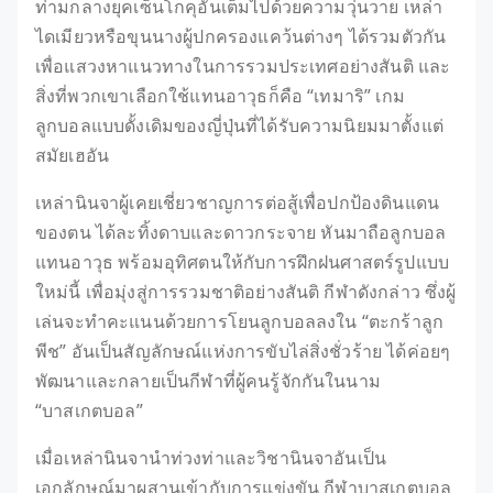
ท่ามกลางยุคเซ็นโกคุอันเต็มไปด้วยความวุ่นวาย เหล่า
ไดเมียวหรือขุนนางผู้ปกครองแคว้นต่างๆ ได้รวมตัวกัน
เพื่อแสวงหาแนวทางในการรวมประเทศอย่างสันติ และ
สิ่งที่พวกเขาเลือกใช้แทนอาวุธก็คือ “เทมาริ” เกม
ลูกบอลแบบดั้งเดิมของญี่ปุ่นที่ได้รับความนิยมมาตั้งแต่
สมัยเฮอัน
เหล่านินจาผู้เคยเชี่ยวชาญการต่อสู้เพื่อปกป้องดินแดน
ของตน ได้ละทิ้งดาบและดาวกระจาย หันมาถือลูกบอล
แทนอาวุธ พร้อมอุทิศตนให้กับการฝึกฝนศาสตร์รูปแบบ
ใหม่นี้ เพื่อมุ่งสู่การรวมชาติอย่างสันติ กีฬาดังกล่าว ซึ่งผู้
เล่นจะทำคะแนนด้วยการโยนลูกบอลลงใน “ตะกร้าลูก
พีช” อันเป็นสัญลักษณ์แห่งการขับไล่สิ่งชั่วร้าย ได้ค่อยๆ
พัฒนาและกลายเป็นกีฬาที่ผู้คนรู้จักกันในนาม
“บาสเกตบอล”
เมื่อเหล่านินจานำท่วงท่าและวิชานินจาอันเป็น
เอกลักษณ์มาผสานเข้ากับการแข่งขัน กีฬาบาสเกตบอล