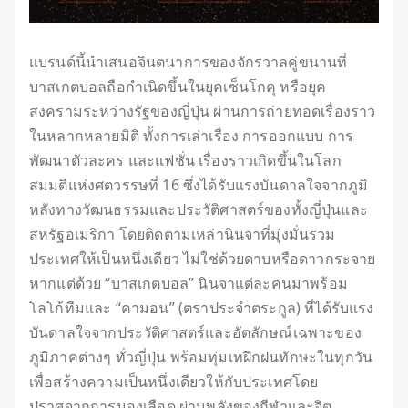
แบรนด์นี้นำเสนอจินตนาการของจักรวาลคู่ขนานที่
บาสเกตบอลถือกำเนิดขึ้นในยุคเซ็นโกคุ หรือยุค
สงครามระหว่างรัฐของญี่ปุ่น ผ่านการถ่ายทอดเรื่องราว
ในหลากหลายมิติ ทั้งการเล่าเรื่อง การออกแบบ การ
พัฒนาตัวละคร และแฟชั่น เรื่องราวเกิดขึ้นในโลก
สมมติแห่งศตวรรษที่ 16 ซึ่งได้รับแรงบันดาลใจจากภูมิ
หลังทางวัฒนธรรมและประวัติศาสตร์ของทั้งญี่ปุ่นและ
สหรัฐอเมริกา โดยติดตามเหล่านินจาที่มุ่งมั่นรวม
ประเทศให้เป็นหนึ่งเดียว ไม่ใช่ด้วยดาบหรือดาวกระจาย
หากแต่ด้วย “บาสเกตบอล” นินจาแต่ละคนมาพร้อม
โลโก้ทีมและ “คามอน” (ตราประจำตระกูล) ที่ได้รับแรง
บันดาลใจจากประวัติศาสตร์และอัตลักษณ์เฉพาะของ
ภูมิภาคต่างๆ ทั่วญี่ปุ่น พร้อมทุ่มเทฝึกฝนทักษะในทุกวัน
เพื่อสร้างความเป็นหนึ่งเดียวให้กับประเทศโดย
ปราศจากการนองเลือด ผ่านพลังของกีฬาและจิต