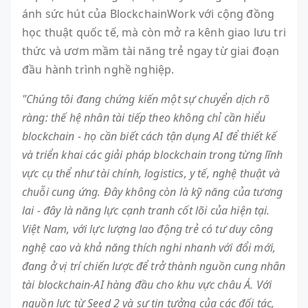
ánh sức hút của BlockchainWork với cộng đồng
học thuật quốc tế, mà còn mở ra kênh giao lưu tri
thức và ươm mầm tài năng trẻ ngay từ giai đoạn
đầu hành trình nghề nghiệp.
"Chúng tôi đang chứng kiến một sự chuyển dịch rõ
ràng: thế hệ nhân tài tiếp theo không chỉ cần hiểu
blockchain - họ cần biết cách tận dụng AI để thiết kế
và triển khai các giải pháp blockchain trong từng lĩnh
vực cụ thể như tài chính, logistics, y tế, nghệ thuật và
chuỗi cung ứng. Đây không còn là kỹ năng của tương
lai - đây là năng lực cạnh tranh cốt lõi của hiện tại.
Việt Nam, với lực lượng lao động trẻ có tư duy công
nghệ cao và khả năng thích nghi nhanh với đổi mới,
đang ở vị trí chiến lược để trở thành nguồn cung nhân
tài blockchain-AI hàng đầu cho khu vực châu Á. Với
nguồn lực từ Seed 2 và sự tin tưởng của các đối tác,