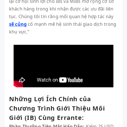
lại cơ hội sinh lợi cho IBs và MIBs mở rộng cơ sở
khách hàng trong khi nhận được các ưu đãi liên
tục. Chúng tôi tin rằng mối quan hệ hợp tác này
sẽ củng
cố mạnh mẽ hệ sinh thái giao dịch trong
khu vực.”
Những Lợi Ích Chính của
Chương Trình Giới Thiệu Môi
Giới (IB) Cùng Errante:
Phần Thưởng Tiền Mặt Hấp Dẫn:
Kiếm 25 USD