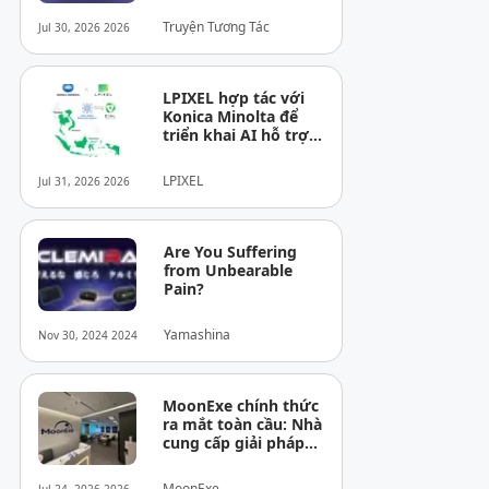
Tháng Ra Mắt Tại
Truyện Tương Tác
Jul 30, 2026 2026
Việt Nam
LPIXEL hợp tác với
Konica Minolta để
triển khai AI hỗ trợ
chẩn đoán hình ảnh
y tế “EIRL” tại thị
LPIXEL
Jul 31, 2026 2026
trường ASEAN
Are You Suffering
from Unbearable
Pain?
Yamashina
Nov 30, 2024 2024
MoonExe chính thức
ra mắt toàn cầu: Nhà
cung cấp giải pháp
ExFi toàn cầu đầu
tiên cho thanh toán
MoonExe