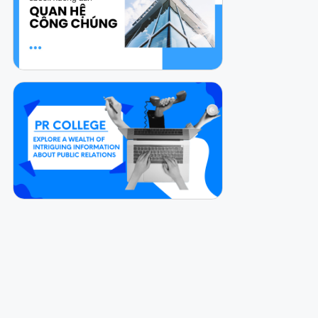
Via
Online
Via
How can I help you today?