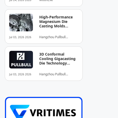
Jul 24, 2026 2026
xuyên biên giới
High-Performance
Magnesium Die
Casting Molds
Launched to
Empower North
Hangzhou Pullbull
Jul 03, 2026 2026
American EV
Technology Co.,Ltd.
Lightweighting
3D Conformal
Cooling Gigacasting
Die Technology
Breakthrough
Hangzhou Pullbull
Jul 03, 2026 2026
Technology Co.,Ltd.