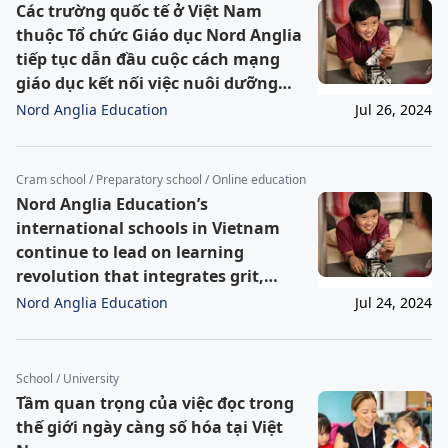
Các trường quốc tế ở Việt Nam
thuộc Tổ chức Giáo dục Nord Anglia
tiếp tục dẫn đầu cuộc cách mạng
giáo dục kết nối việc nuôi dưỡng
lòng can đảm, khả năng phát triển
Nord Anglia Education
Jul 26, 2024
và niềm đam mê nhằm thúc đẩy
thành tích học tập
Cram school / Preparatory school / Online education
Nord Anglia Education’s
international schools in Vietnam
continue to lead on learning
revolution that integrates grit,
growth and passion to drive
Nord Anglia Education
Jul 24, 2024
academic excellence
School / University
Tầm quan trọng của việc đọc trong
thế giới ngày càng số hóa tại Việt