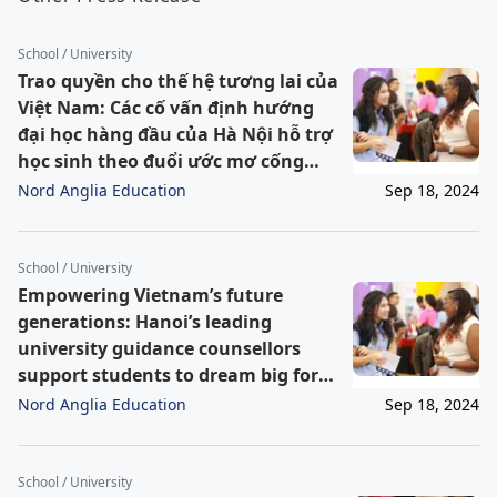
School / University
Trao quyền cho thế hệ tương lai của
Việt Nam: Các cố vấn định hướng
đại học hàng đầu của Hà Nội hỗ trợ
học sinh theo đuổi ước mơ cống
hiến cho đất nước
Nord Anglia Education
Sep 18, 2024
School / University
Empowering Vietnam’s future
generations: Hanoi’s leading
university guidance counsellors
support students to dream big for
their country
Nord Anglia Education
Sep 18, 2024
School / University