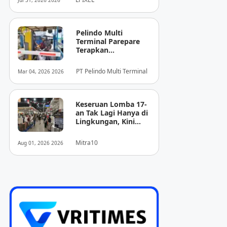
Jul 31, 2026 2026
Pencitraan Medis
“EIRL” di ASEAN
Pelindo Multi
Terminal Parepare
Terapkan
Pembayaran
Nontunai di Pintu
PT Pelindo Multi Terminal
Mar 04, 2026 2026
Masuk Pelabuhan
Nusantara
Keseruan Lomba 17-
an Tak Lagi Hanya di
Lingkungan, Kini
Juga Hadir Saat
Berbelanja
Mitra10
Aug 01, 2026 2026