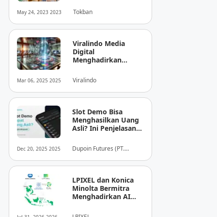
Tokban
May 24, 2023 2023
Viralindo Media
Digital
Menghadirkan
Inovasi Baru dalam
Dunia Media Digital
Viralindo
Mar 06, 2025 2025
Indonesia
Slot Demo Bisa
Menghasilkan Uang
Asli? Ini Penjelasan
dari Dupoin
Dupoin Futures (PT.
Dec 20, 2025 2025
Dupoin Futures Indonesia)
LPIXEL dan Konica
Minolta Bermitra
Menghadirkan AI
Pendukung
Diagnosis Berbasis
LPIXEL