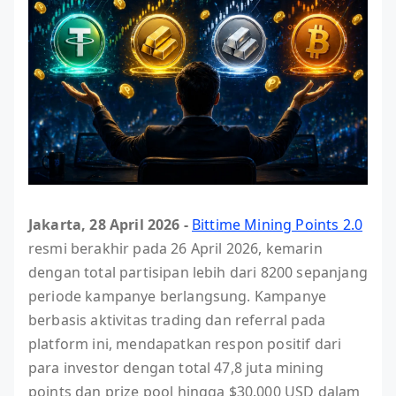
Jakarta, 28 April 2026 -
Bittime Mining Points 2.0
resmi berakhir pada 26 April 2026, kemarin
dengan total partisipan lebih dari 8200 sepanjang
periode kampanye berlangsung. Kampanye
berbasis aktivitas trading dan referral pada
platform ini, mendapatkan respon positif dari
para investor dengan total 47,8 juta mining
points dan prize pool hingga $30.000 USD dalam