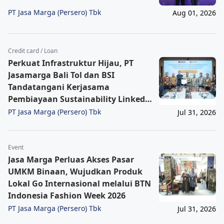
PT Jasa Marga (Persero) Tbk
Aug 01, 2026
Credit card / Loan
Perkuat Infrastruktur Hijau, PT
Jasamarga Bali Tol dan BSI
Tandatangani Kerjasama
Pembiayaan Sustainability Linked
Financing Senilai Rp1,56 Triliun
PT Jasa Marga (Persero) Tbk
Jul 31, 2026
Event
Jasa Marga Perluas Akses Pasar
UMKM Binaan, Wujudkan Produk
Lokal Go Internasional melalui BTN
Indonesia Fashion Week 2026
PT Jasa Marga (Persero) Tbk
Jul 31, 2026