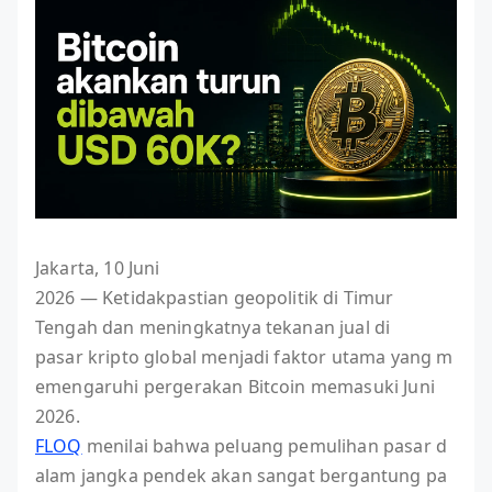
Jakarta, 10 Juni
2026 — Ketidakpastian geopolitik di Timur
Tengah dan meningkatnya tekanan jual di
pasar kripto global menjadi faktor utama yang m
emengaruhi pergerakan Bitcoin memasuki Juni
2026.
FLOQ
menilai bahwa peluang pemulihan pasar d
alam jangka pendek akan sangat bergantung pa