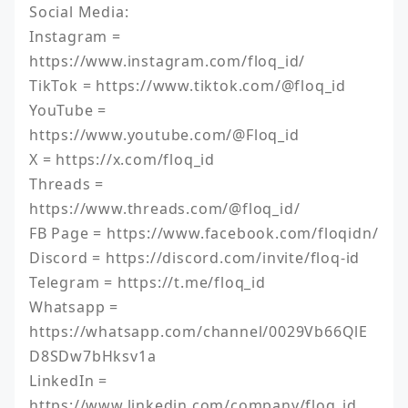
Social Media:

Instagram = 
https://www.instagram.com/floq_id/

TikTok = https://www.tiktok.com/@floq_id

YouTube = 
https://www.youtube.com/@Floq_id

X = https://x.com/floq_id

Threads = 
https://www.threads.com/@floq_id/

FB Page = https://www.facebook.com/floqidn/

Discord = https://discord.com/invite/floq-id

Telegram = https://t.me/floq_id

Whatsapp = 
https://whatsapp.com/channel/0029Vb66QlE
D8SDw7bHksv1a

LinkedIn = 
https://www.linkedin.com/company/floq_id 