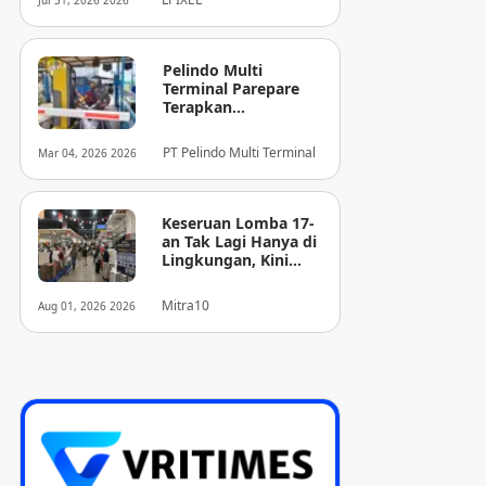
Jul 31, 2026 2026
Pencitraan Medis
“EIRL” di ASEAN
Pelindo Multi
Terminal Parepare
Terapkan
Pembayaran
Nontunai di Pintu
PT Pelindo Multi Terminal
Mar 04, 2026 2026
Masuk Pelabuhan
Nusantara
Keseruan Lomba 17-
an Tak Lagi Hanya di
Lingkungan, Kini
Juga Hadir Saat
Berbelanja
Mitra10
Aug 01, 2026 2026