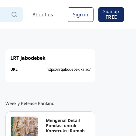
Sign up
About us
Sign in
FREE
LRT Jabodebek
URL
https://lrtjabodebek.kai.id/
Weekly Release Ranking
Mengenal Detail
Pondasi untuk
Konstruksi Rumah