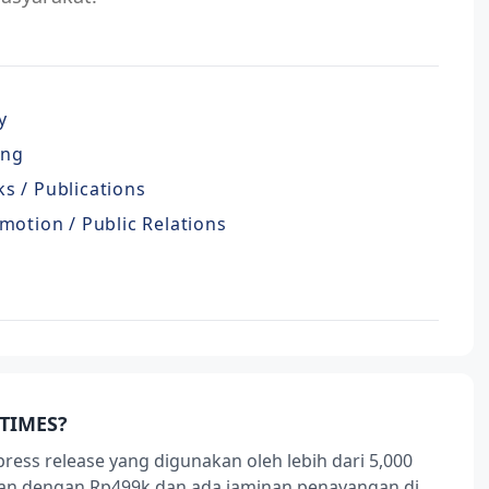
y
ing
s / Publications
motion / Public Relations
TIMES?
press release yang digunakan oleh lebih dari 5,000
ukan dengan Rp499k dan ada jaminan penayangan di