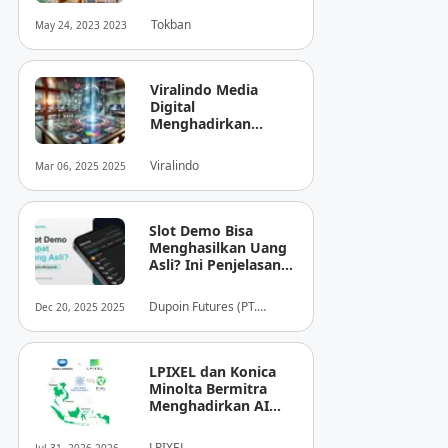
Tokban
May 24, 2023 2023
Viralindo Media
Digital
Menghadirkan
Inovasi Baru dalam
Dunia Media Digital
Viralindo
Mar 06, 2025 2025
Indonesia
Slot Demo Bisa
Menghasilkan Uang
Asli? Ini Penjelasan
dari Dupoin
Dupoin Futures (PT.
Dec 20, 2025 2025
Dupoin Futures Indonesia)
LPIXEL dan Konica
Minolta Bermitra
Menghadirkan AI
Pendukung
Diagnosis Berbasis
LPIXEL