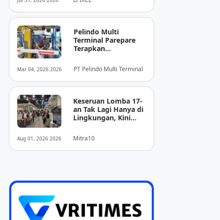
Jul 31, 2026 2026
Pencitraan Medis
“EIRL” di ASEAN
Pelindo Multi
Terminal Parepare
Terapkan
Pembayaran
Nontunai di Pintu
PT Pelindo Multi Terminal
Mar 04, 2026 2026
Masuk Pelabuhan
Nusantara
Keseruan Lomba 17-
an Tak Lagi Hanya di
Lingkungan, Kini
Juga Hadir Saat
Berbelanja
Mitra10
Aug 01, 2026 2026