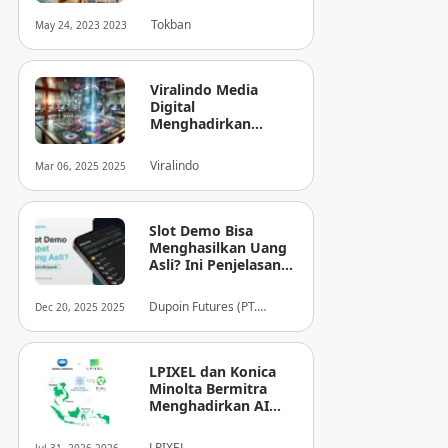
Tokban
May 24, 2023 2023
Viralindo Media
Digital
Menghadirkan
Inovasi Baru dalam
Dunia Media Digital
Viralindo
Mar 06, 2025 2025
Indonesia
Slot Demo Bisa
Menghasilkan Uang
Asli? Ini Penjelasan
dari Dupoin
Dupoin Futures (PT.
Dec 20, 2025 2025
Dupoin Futures Indonesia)
LPIXEL dan Konica
Minolta Bermitra
Menghadirkan AI
Pendukung
Diagnosis Berbasis
LPIXEL