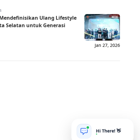
How can I help you today?
s
Mendefinisikan Ulang Lifestyle
rta Selatan untuk Generasi
Jan 27, 2026
Hi There! 👋
AIgrow
POWERED BY