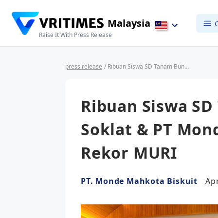
Malaysia
Raise It With Press Release
press release
/ Ribuan Siswa SD Tanam Bunga, Nissin Soklat & PT Monde Mahkota Biskuit Raih Rekor MURI
Ribuan Siswa SD
Soklat & PT Mon
Rekor MURI
PT. Monde Mahkota Biskuit
Apr