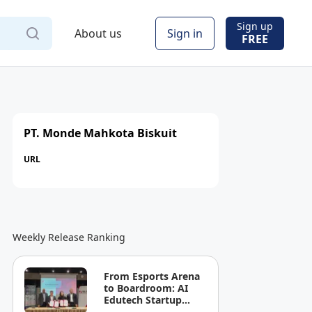
Sign up
About us
Sign in
FREE
PT. Monde Mahkota Biskuit
URL
Weekly Release Ranking
From Esports Arena
to Boardroom: AI
Edutech Startup
LAPA Labs and HELP