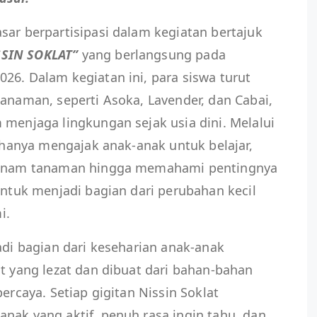
sar berpartisipasi dalam kegiatan bertajuk
SSIN SOKLAT”
yang berlangsung pada
26. Dalam kegiatan ini, para siswa turut
tanaman, seperti Asoka, Lavender, dan Cabai,
 menjaga lingkungan sejak usia dini. Melalui
k hanya mengajak anak-anak untuk belajar,
enanam tanaman hingga memahami pentingnya
 untuk menjadi bagian dari perubahan kecil
i.
adi bagian dari keseharian anak-anak
at yang lezat dan dibuat dari bahan-bahan
percaya. Setiap gigitan Nissin Soklat
nak yang aktif, penuh rasa ingin tahu, dan