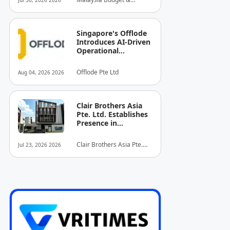
Jul 30, 2026 2026
INITIATIVE FOR
Business Hotel
HOSPITALITY AND
Association (MyBHA)
TOURISM
Singapore's Offlode
Introduces AI-Driven
Operational
Consultancy to
Support Malaysian
Offlode Pte Ltd
Aug 04, 2026 2026
Business Growth
Clair Brothers Asia
Pte. Ltd. Establishes
Presence in
Singapore and
Launches New Asia
Clair Brothers Asia Pte.
Jul 23, 2026 2026
Series Professional
Ltd
Audio Lineup