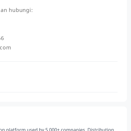
kan hubungi:

6

tion platform used by 5,000+ companies. Distribution