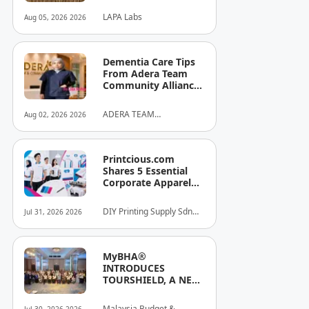
University Signs
LAPA Labs
Aug 05, 2026 2026
MOU to Put
Malaysian
Companies in the
Driver's Seat of AI
Dementia Care Tips
From Adera Team
Community Alliance
Sdn Bhd
ADERA TEAM
Aug 02, 2026 2026
COMMUNITY ALLIANCE
SDN BHD
Printcious.com
Shares 5 Essential
Corporate Apparel
Design Tips to Help
Businesses Build
DIY Printing Supply Sdn
Jul 31, 2026 2026
Stronger Brand
Bhd
Identities
MyBHA®
INTRODUCES
TOURSHIELD, A NEW
SAFETY AND
PROTECTION
Malaysia Budget &