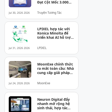
Đạt Cột Mốc 3.000
Người Dùng Sau 3
Tháng Ra Mắt Tại
Truyện Tương Tác
Jul 30, 2026 2026
Việt Nam
LPIXEL hợp tác với
Konica Minolta để
triển khai AI hỗ trợ
chẩn đoán hình ảnh
y tế “EIRL” tại thị
LPIXEL
Jul 31, 2026 2026
trường ASEAN
MoonExe chính thức
ra mắt toàn cầu: Nhà
cung cấp giải pháp
ExFi toàn cầu đầu
tiên cho thanh toán
MoonExe
Jul 24, 2026 2026
xuyên biên giới
Neuron Digital đẩy
nhanh mở rộng hệ
sinh thái, hợp tác