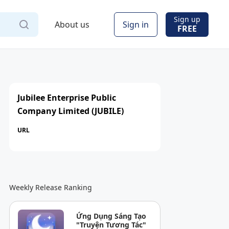
Sign up
About us
Sign in
FREE
Jubilee Enterprise Public
Company Limited (JUBILE)
URL
Weekly Release Ranking
Ứng Dụng Sáng Tạo
"Truyện Tương Tác"