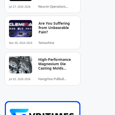
cùng ba doanh
nghiệp hàng đầu
Neuron Operations
Jul 27, 2026 2026
ngành nhằm xây
Limited
dựng chuỗi giá trị
"Trí tuệ không gian
tòa nhà" toàn diện
Are You Suffering
tại Trung Quốc
from Unbearable
Pain?
Yamashina
Nov 30, 2024 2024
High-Performance
Magnesium Die
Casting Molds
Launched to
Empower North
Hangzhou Pullbull
Jul 03, 2026 2026
American EV
Technology Co.,Ltd.
Lightweighting