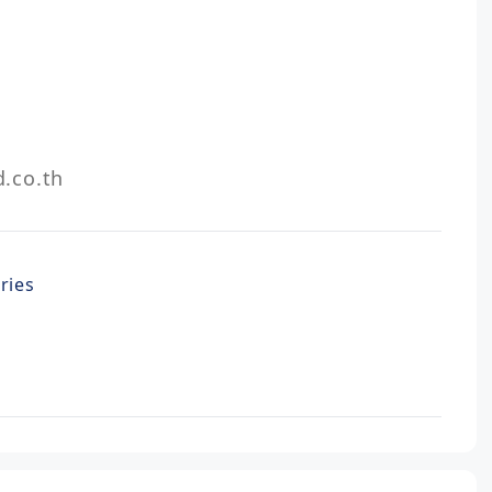
.co.th
ries