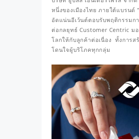
บริษัท ยูบิลลี่ เอ็นเตอร์ไพรส์ จำก
หนึ่งของเมืองไทย ภายใต้แบรนด์ “ยู
อัดแน่นอีเว้นต์ตอบรับพฤติกรรมก
ต่อกลยุทธ์ Customer Centric 
โลกให้กับลูกค้าต่อเนื่อง  ทั้งก
โดนใจผู้บริโภคทุกกลุ่ม