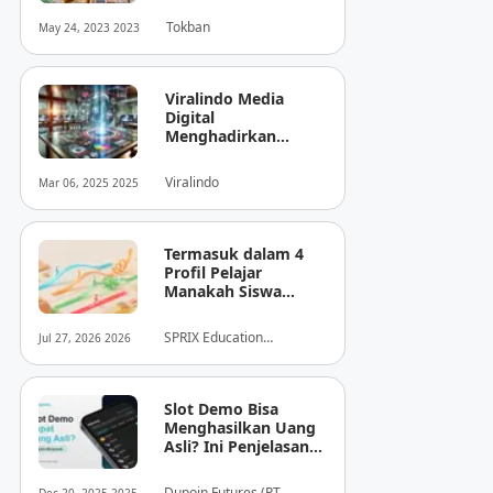
Tokban
May 24, 2023 2023
Viralindo Media
Digital
Menghadirkan
Inovasi Baru dalam
Dunia Media Digital
Viralindo
Mar 06, 2025 2025
Indonesia
Termasuk dalam 4
Profil Pelajar
Manakah Siswa
Anda? Mengungkap
Perilaku
SPRIX Education
Jul 27, 2026 2026
Tersembunyi Saat
Foundation
Ujian Melalui Data
Digital
Slot Demo Bisa
Menghasilkan Uang
Asli? Ini Penjelasan
dari Dupoin
Dupoin Futures (PT.