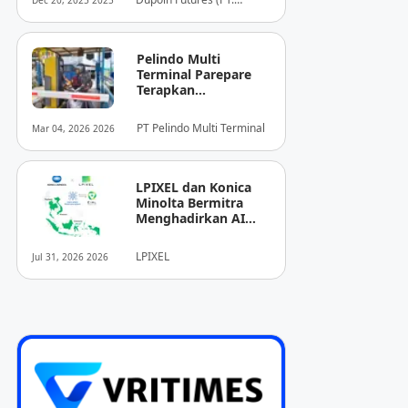
Dec 20, 2025 2025
Dupoin Futures Indonesia)
Pelindo Multi
Terminal Parepare
Terapkan
Pembayaran
Nontunai di Pintu
PT Pelindo Multi Terminal
Mar 04, 2026 2026
Masuk Pelabuhan
Nusantara
LPIXEL dan Konica
Minolta Bermitra
Menghadirkan AI
Pendukung
Diagnosis Berbasis
LPIXEL
Jul 31, 2026 2026
Pencitraan Medis
“EIRL” di ASEAN