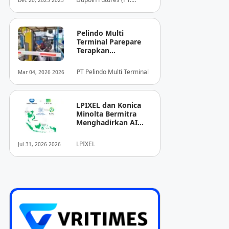
Dec 20, 2025 2025
Dupoin Futures Indonesia)
Pelindo Multi
Terminal Parepare
Terapkan
Pembayaran
Nontunai di Pintu
PT Pelindo Multi Terminal
Mar 04, 2026 2026
Masuk Pelabuhan
Nusantara
LPIXEL dan Konica
Minolta Bermitra
Menghadirkan AI
Pendukung
Diagnosis Berbasis
LPIXEL
Jul 31, 2026 2026
Pencitraan Medis
“EIRL” di ASEAN