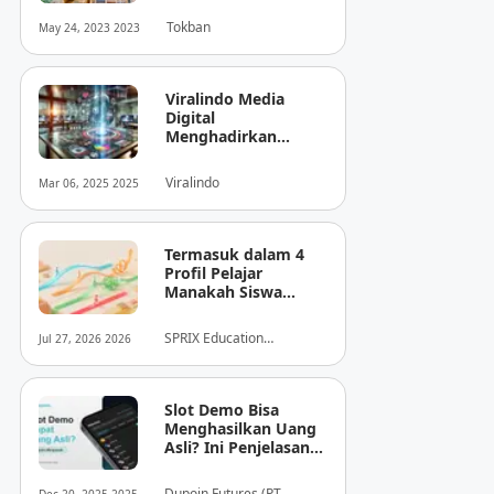
Tokban
May 24, 2023 2023
Viralindo Media
Digital
Menghadirkan
Inovasi Baru dalam
Dunia Media Digital
Viralindo
Mar 06, 2025 2025
Indonesia
Termasuk dalam 4
Profil Pelajar
Manakah Siswa
Anda? Mengungkap
Perilaku
SPRIX Education
Jul 27, 2026 2026
Tersembunyi Saat
Foundation
Ujian Melalui Data
Digital
Slot Demo Bisa
Menghasilkan Uang
Asli? Ini Penjelasan
dari Dupoin
Dupoin Futures (PT.