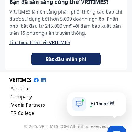
Bạn đã sẵn sàng dùng thử VRITIMES?
VRITIMES là nền tảng phân phối thông cáo báo chí
được sử dụng bởi hơn 5,000 doanh nghiệp. Phân
phối bắt đầu từ 245.000 vnđ với đảm bảo xuất bản
trên 15 phương tiện truyền thông.
Tìm hiểu thêm về VRITIMES
Bắt đầu miễn phí
VRITIMES
About us
Company
Hi There! 👋
Media Partners
PR College
© 2026 VRITIMES.COM All rights reserved.